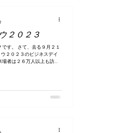
分
ウ２０２３
Ｐです。 さて、去る９月２１
ョウ２０２３のビジネスデイ
来場者は２６万人以上も訪れ
スデイは２日間で７万人！
news/2023...
分