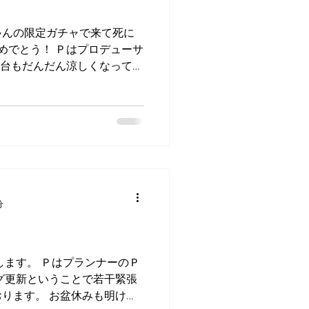
ゃんの限定ガチャで来て死に
めでとう！ Ｐはプロデューサ
仙台もだんだん涼しくなってき
いコーヒーバリスタマシンを出
飲み始めてる人もチラホラ
分
します。 ＰはプランナーのＰ
グ更新ということで若干緊張
ります。 お盆休みも明け