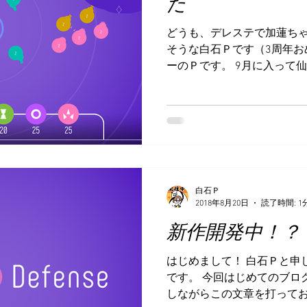
た
どうも、デレステで加蓮ち
そうな白石Ｐです（3周年お
ーのＰです。 9月に入って
ました…… ピコラでも新し
して、ホットなコーヒーの
と……...
白石Ｐ
2018年8月20日
読了時間: 1
新作開発中！？
はじめまして！ 白石Ｐと申
です。 今回はじめてのブロ
しながらこの文章を打ってお