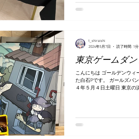
t_shiraishi
2024年5月7日
読了時間: 1分
東京ゲームダン
こんにちは ゴールデンウィ
た白石Pです。 ガールズバ
４年５月４日土曜日 東京の
ンター浜松町館にて行われた
５」に株式会社ピコラとして