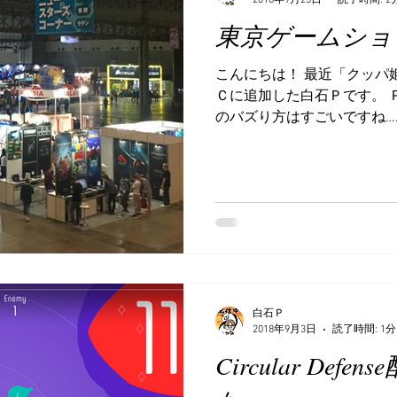
東京ゲームショ
こんにちは！ 最近「クッパ
Ｃに追加した白石Ｐです。 
のバズり方はすごいですね……（あー
ズんないかなー） さて、去
ゲームショウ２０１８のビジネ
白石Ｐ
2018年9月3日
読了時間: 1分
Circular Def