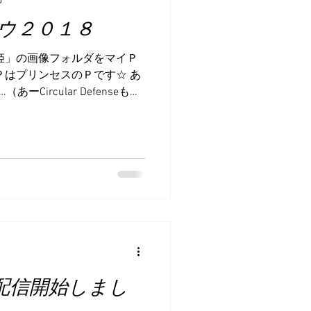
ウ２０１８
姫」の画像フォルダをマイＰ
ＰはプリンセスのＰです☆ あ
Circular Defenseもバ
る９月２０日～２１日は東京
スデイでした。...
ense配信開始しまし