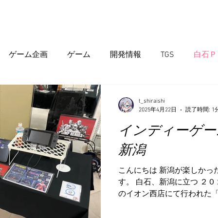
ゲーム
アセット
開発実績
会社情報
ブログ
ゲーム企画
ゲーム
開発情報
TGS
白石Ｐ
hop
新製品情報
イベント
t_shiraishi
2025年4月22日
読了時間: 1
インディーゲー
新潟
こんにちは 新潟が楽しかっ
す。 白石、新潟に立つ ２
のイオン西店にて行われた
インディーゲームマーケット
出展させていただきました！ 