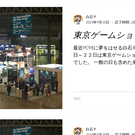
白石Ｐ
2023年9月25日
読了時間: 2
東京ゲームショ
最近PC98に夢をはせる白石
日～２２日は東京ゲームシ
でした。 一般の日も含めた
たそうで、そのうちビジネ
（https://www.famitsu.com/
白石Ｐ
2018年9月25日
読了時間: 2