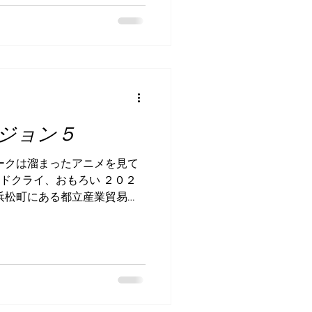
ジョン５
ークは溜まったアニメを見て
ンドクライ、おもろい ２０２
浜松町にある都立産業貿易セ
 「東京ゲームダンジョン
出展してまいりました。...