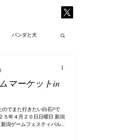
採用情報
More
パンダと犬
分
ムマーケットin
たのでまた行きたい白石Pで
０２５年４月２０日日曜日 新潟
「新潟ゲームフェスティバル✕
in新潟」にピコラがブースを
ブースの様子...