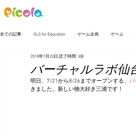
ニュース
ゲーム
アセット
全ての記事
GLS for Education
ゲーム企画
ゲーム
2018年7月20日
読了時間: 3分
ピコラボ08號講座
Photoshop
新製品情報
イベン
バーチャルラボ仙台（7
明日、7/21から8/26までオープンする、
バ
きました。新しい物大好き三浦です！