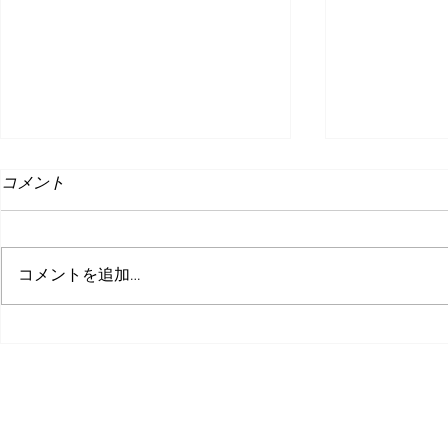
コメント
コメントを追加…
突っ込んでくる敵から惑星を
インディー
守れ！全方位型タワーディフ
6
ェンスゲーム『さーきゅらー
©株式会社ピコ
ディフェンス!!～とある辺境
惑星開拓事務所、３０日の記