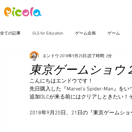
ニュース
ゲーム
アセット
全ての記事
GLS for Education
ゲーム企画
ゲーム
エンドウ
2018年9月25日
読了時間: 2分
ピコラボ08號講座
Photoshop
新製品情報
イベン
東京ゲームショウ
こんにちはエンドウです！
先日購入した『Marvel's Spider-M
追加DLCが来る前にはクリアしときたい！
2018年9月20日、21日の『東京ゲームシ