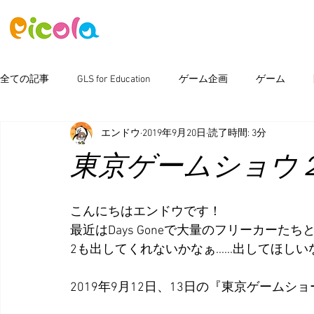
ニュース
ゲーム
アセット
全ての記事
GLS for Education
ゲーム企画
ゲーム
エンドウ
2019年9月20日
読了時間: 3分
ピコラボ08號講座
Photoshop
新製品情報
イベン
東京ゲームショウ
こんにちはエンドウです！
最近はDays Goneで大量のフリーカーた
2も出してくれないかなぁ......出してほしいなぁ.
2019年9月12日、13日の『東京ゲームシ