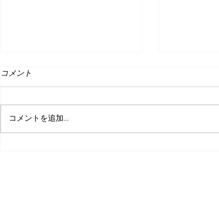
コメント
コメントを追加…
突っ込んでくる敵から惑星を
インディー
守れ！全方位型タワーディフ
6
ェンスゲーム『さーきゅらー
©株式会社ピコ
ディフェンス!!～とある辺境
惑星開拓事務所、３０日の記
録～』をSteamにて正式リリ