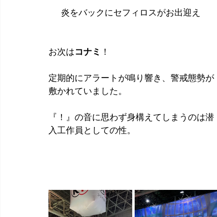
　  炎をバックにセフィロスがお出迎え
お次は
コナミ
！
定期的にアラートが鳴り響き、警戒態勢が
敷かれていました。
『！』の音に思わず身構えてしまうのは潜
入工作員としての性。