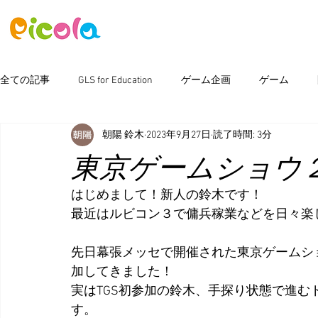
ニュース
ゲーム
アセット
全ての記事
GLS for Education
ゲーム企画
ゲーム
朝陽 鈴木
2023年9月27日
読了時間: 3分
ピコラボ08號講座
Photoshop
新製品情報
イベン
東京ゲームショウ
はじめまして！新人の鈴木です！
最近はルビコン３で傭兵稼業などを日々楽
先日幕張メッセで開催された東京ゲームショウ
加してきました！
実はTGS初参加の鈴木、手探り状態で進む
す。