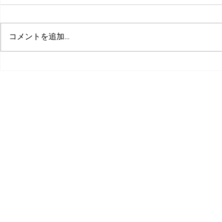
コメントを追加…
突っ込んでくる敵から惑星を
インディー
守れ！全方位型タワーディフ
6
ェンスゲーム『さーきゅらー
©株式会社ピコ
ディフェンス!!～とある辺境
惑星開拓事務所、３０日の記
録～』をSteamにて正式リリ
ース！