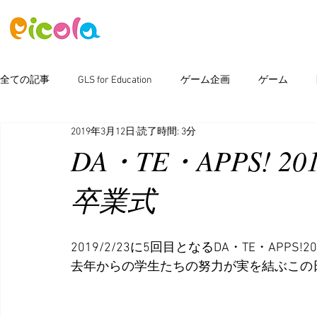
ニュース
ゲーム
アセット
全ての記事
GLS for Education
ゲーム企画
ゲーム
2019年3月12日
読了時間: 3分
ピコラボ08號講座
Photoshop
新製品情報
イベン
DA・TE・APPS! 2019 
卒業式
2019/2/23に5回目となるDA・TE・APPS
去年からの学生たちの努力が実を結ぶこの