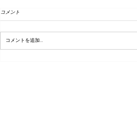
コメント
コメントを追加…
突っ込んでくる敵から惑星を
インディー
守れ！全方位型タワーディフ
6
ェンスゲーム『さーきゅらー
©株式会社ピコ
ディフェンス!!～とある辺境
惑星開拓事務所、３０日の記
録～』をSteamにて正式リリ
ース！