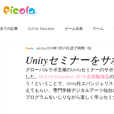
ニュース
ゲーム
アセット
全ての記事
GLS for Education
ゲーム企画
ゲーム
picola
2018年7月29日
読了時間: 1分
ピコラボ08號講座
Photoshop
新製品情報
イベン
Unityセミナーを
グローバルラボ主催のUnityセミナーの
した。
GLS for Education 2018 企画勉強会
の
う！ということで、Unity社エバンジェリス
えてもらい、専門学校デジタルアーツ仙台
プログラムをいじりながら楽しく学ぶセミ