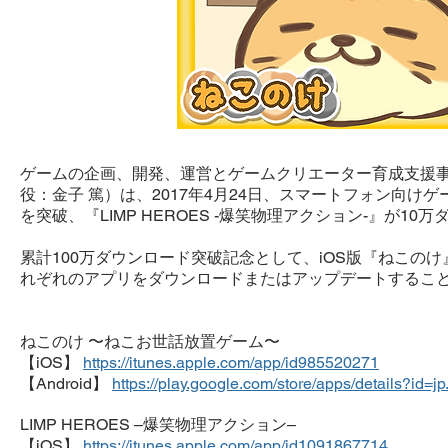
ゲームの企画、開発、運営とゲームクリエーター育成支援
役：金子 篤）は、2017年4月24日、スマートフォン向け
を突破、『LIMP HEROES -爆笑物理アクション-』が
累計100万ダウンロード突破記念として、iOS版『ねこのけ』と
れぞれのアプリをダウンロードまたはアップデートするこ
ねこのけ 〜ねこお世話放置ゲーム〜
【iOS】
https://itunes.apple.com/app/id985520271
【Android】
https://play.google.com/store/apps/details?id=jp
LIMP HEROES –爆笑物理アクション–
【iOS】
https://itunes.apple.com/app/id1091867714