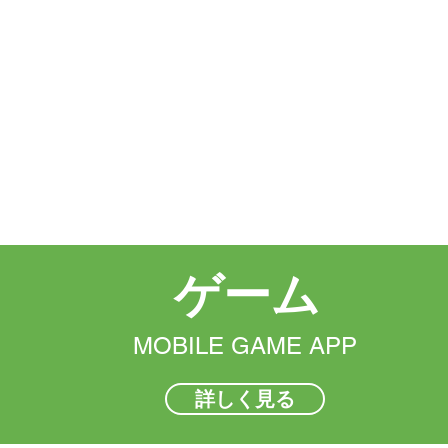
正
リ
ト
式
マ
6」
リ
ス
に
リ
タ
参
ー
ー」
加
ス！
を
い
開
た
発
し
実
ま
績
す。
に
掲
載
い
た
し
ま
​ゲーム
し
た。
MOBILE GAME APP
詳しく見る