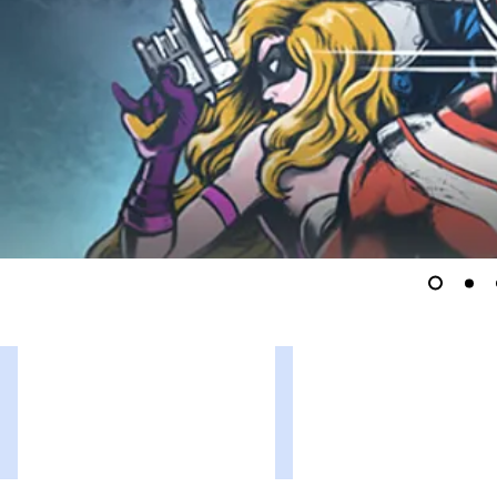
2026 夏季休業のお知らせ
正式リリースしました
2026/8/10
2026/05/29
～
『さ
2025/8/14
ー
の
き
期
ゅ
間、
ら