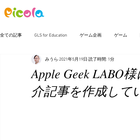
ニュース
ゲーム
アセット
全ての記事
GLS for Education
ゲーム企画
ゲーム
みうら
2021年5月19日
読了時間: 1分
ピコラボ08號講座
Photoshop
新製品情報
イベン
Apple Geek L
介記事を作成してい