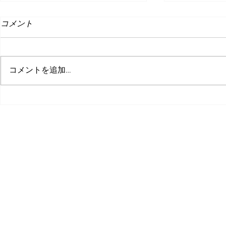
コメント
コメントを追加…
突っ込んでくる敵から惑星を
インディー
守れ！全方位型タワーディフ
6
ェンスゲーム『さーきゅらー
©株式会社ピコ
ディフェンス!!～とある辺境
惑星開拓事務所、３０日の記
録～』をSteamにて正式リリ
ース！