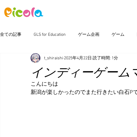
ニュース
ゲーム
アセット
全ての記事
GLS for Education
ゲーム企画
ゲーム
t_shiraishi
2025年4月22日
読了時間: 1分
ピコラボ08號講座
Photoshop
新製品情報
イベン
インディーゲームマ
こんにちは
新潟が楽しかったのでまた行きたい白石P