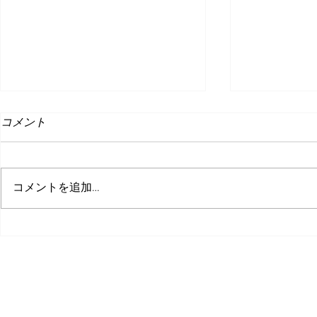
コメント
コメントを追加…
東京ゲーム
ゲーム＆アニメフェス＋仙台
シゴトダイガク
©株式会社ピコ