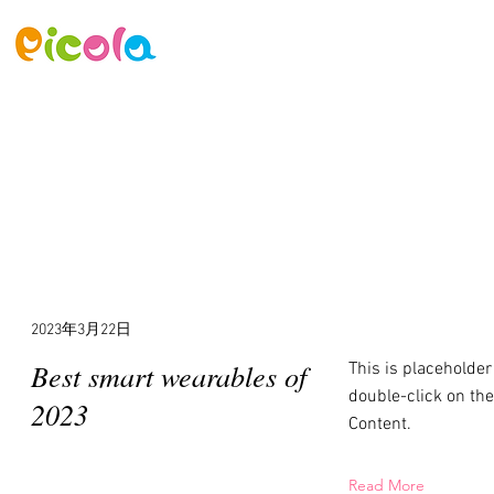
ニュース
ゲーム
アセット
Lat
2023年3月22日
Best smart wearables of
This is placeholder
double-click on th
2023
Content.
Read More