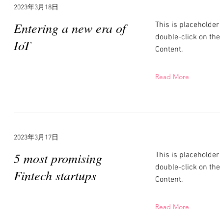
2023年3月18日
Entering a new era of
This is placeholder
double-click on th
IoT
Content.
Read More
2023年3月17日
5 most promising
This is placeholder
double-click on th
Fintech startups
Content.
Read More