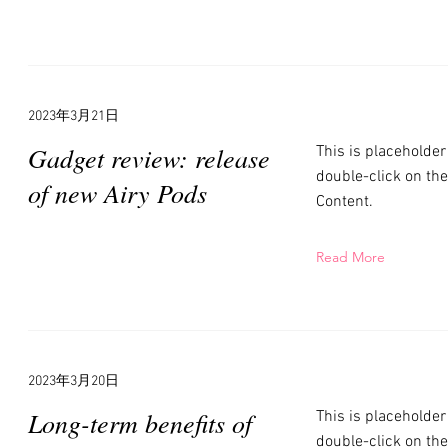
2023年3月21日
Gadget review: release
This is placeholder
double-click on th
of new Airy Pods
Content.
Read More
2023年3月20日
Long-term benefits of
This is placeholder
double-click on th