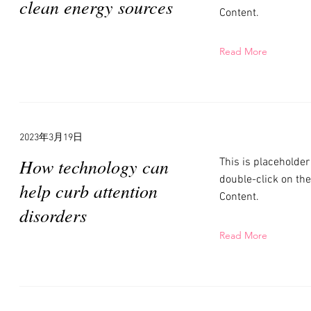
clean energy sources
Content.
Read More
2023年3月19日
How technology can
This is placeholder
double-click on th
help curb attention
Content.
disorders
Read More