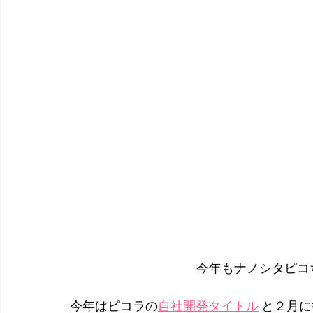
今年もナノシタピコ
今年はピコラの
自社開発タイトル
 と２月