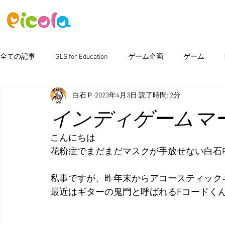
ニュース
ゲーム
アセット
全ての記事
GLS for Education
ゲーム企画
ゲーム
白石Ｐ
2023年4月3日
読了時間: 2分
ピコラボ08號講座
Photoshop
新製品情報
イベン
インディゲームマ
こんにちは
花粉症でまだまだマスクが手放せない白石
私事ですが、昨年末からアコースティック
最近はギターの鬼門と呼ばれるFコードく