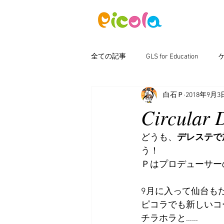
ニュース
全ての記事
GLS for Education
白石Ｐ
2018年9月3
ピコラボ08號講座
Photoshop
Circul
どうも、
デレステで
う！
Ｐはプロデューサー
9月に入って仙台も
ピコラでも新しいコ
チラホラと……