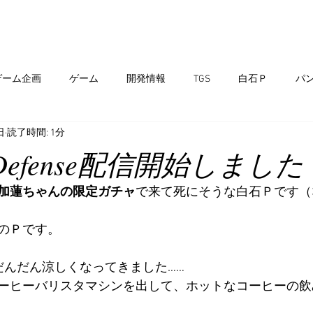
ゲーム
アセット
開発実績
会社情報
ブログ
ゲーム企画
ゲーム
開発情報
TGS
白石Ｐ
パ
日
読了時間: 1分
新製品情報
イベント
ar Defense配信開始しました
加蓮ちゃんの限定ガチャ
で来て死にそうな白石Ｐです（
のＰです。
だんだん涼しくなってきました……
ーヒーバリスタマシンを出して、ホットなコーヒーの飲