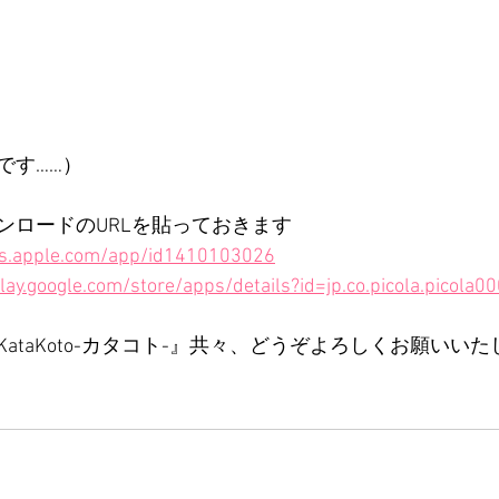
です……）
ンロードのURLを貼っておきます
nes.apple.com/app/id1410103026
play.google.com/store/apps/details?id=jp.co.picola.picola0
ataKoto-カタコト-』共々、どうぞよろしくお願いい