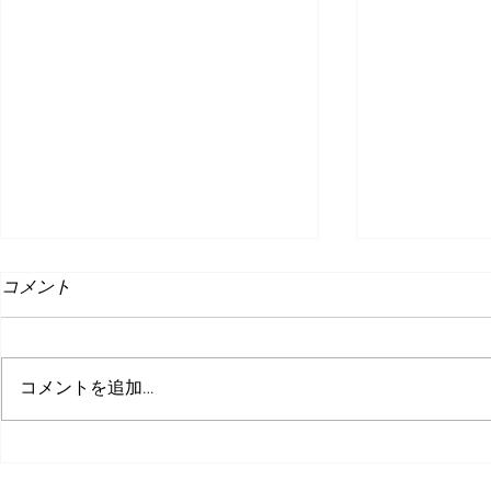
コメント
コメントを追加…
突っ込んでくる敵から惑星を
インディー
守れ！全方位型タワーディフ
6