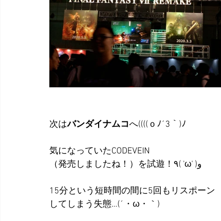
次は
バンダイナムコ
へ((((ｏﾉ´3｀)ﾉ
気になっていたCODEVEIN
（発売しましたね！）を試遊！٩( 'ω' )و
15分という短時間の間に5回もリスポーン
してしまう失態…(´・ω・｀)