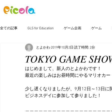
ニュース
ゲーム
アセット
全ての記事
GLS for Education
ゲーム企画
ゲーム
とよかわ
2019年10月2日
読了時間: 2分
ピコラボ08號講座
Photoshop
新製品情報
イベン
TOKYO GAME SHOW
はじめまして、新人のとよかわです！
最近の楽しみはお昼時間にやるマリオカートで
少し遅くなりましたが、9月12日～13日に
ビジネスデイに参加して参りました！
＿＿＿＿＿＿＿＿＿＿＿＿＿＿＿＿＿＿＿