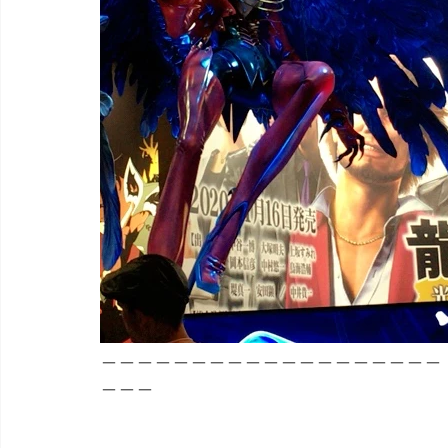
＿＿＿＿＿＿＿＿＿＿＿＿＿＿＿＿＿＿＿
＿＿＿