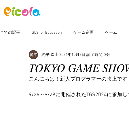
ニュース
ゲーム
アセット
全ての記事
GLS for Education
ゲーム企画
ゲーム
純平 吹上
2024年10月3日
読了時間: 2分
ピコラボ08號講座
Photoshop
新製品情報
イベン
TOKYO GAME SHOW
こんにちは！新人プログラマーの吹上です
9/26～9/29に開催されたTGS2024に参