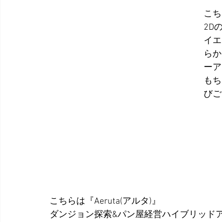
こち
2D
イエ
らか
ーア
もち
びご
こちらは『Aeruta(アルタ)』
ダンジョン探索&パン屋経営ハイブリッド