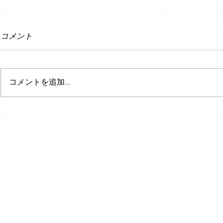
コメント
コメントを追加…
W勉強会 フォロー記事
ピコラボ0
©株式会社ピコ