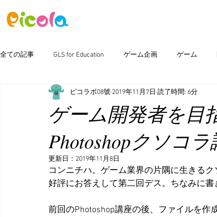
ニュース
ゲーム
アセット
全ての記事
GLS for Education
ゲーム企画
ゲーム
ピコラボ08號
2019年11月7日
読了時間: 6分
ピコラボ08號講座
Photoshop
新製品情報
イベン
ゲーム開発者を目
Photoshopクソ
更新日：
2019年11月8日
コンニチハ。ゲーム業界の片隅に生きるク
好評にお答えして第二回デス。ちなみに書
前回のPhotoshop講座の後、ファイル