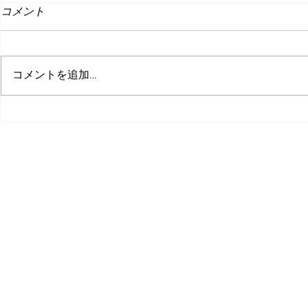
コメント
コメントを追加…
W勉強会 フォロー記事
ピコラボ0
©株式会社ピコ