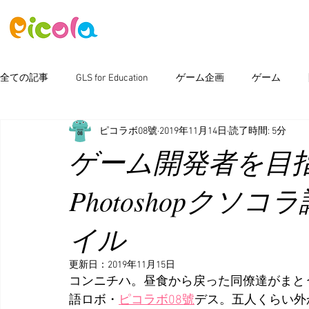
ニュース
ゲーム
アセット
全ての記事
GLS for Education
ゲーム企画
ゲーム
ピコラボ08號
2019年11月14日
読了時間: 5分
ピコラボ08號講座
Photoshop
新製品情報
イベン
ゲーム開発者を目
Photoshopクソ
イル
更新日：
2019年11月15日
コンニチハ。昼食から戻った同僚達がまと
語ロボ・
ピコラボ08號
デス。五人くらい外